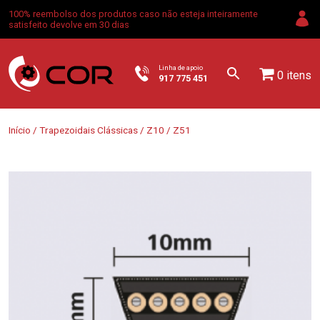
100% reembolso dos produtos caso não esteja inteiramente
satisfeito devolve em 30 dias
Linha de apoio
0 itens
917 775 451
Início
/
Trapezoidais Clássicas
/
Z10
/ Z51