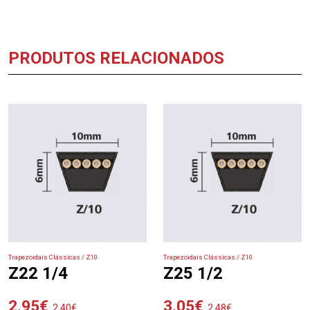
PRODUTOS RELACIONADOS
Trapezoidais Clássicas / Z10
Trapezoidais Clássicas / Z10
Z22 1/4
Z25 1/2
2.95
€
3.05
€
2.40
€
2.48
€