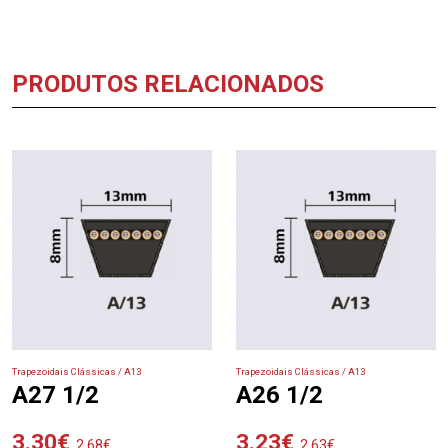
PRODUTOS RELACIONADOS
Trapezoidais Clássicas / A13
Trapezoidais Clássicas / A13
A27 1/2
A26 1/2
3.30
€
3.23
€
2.68
€
2.63
€