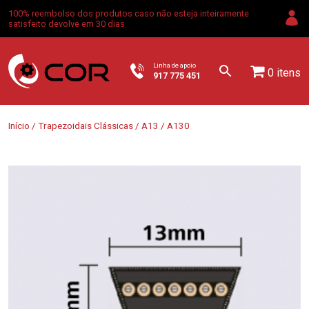
100% reembolso dos produtos caso não esteja inteiramente
satisfeito devolve em 30 dias
Linha de apoio
0 itens
917 775 451
Início
/
Trapezoidais Clássicas
/
A13
/ A130