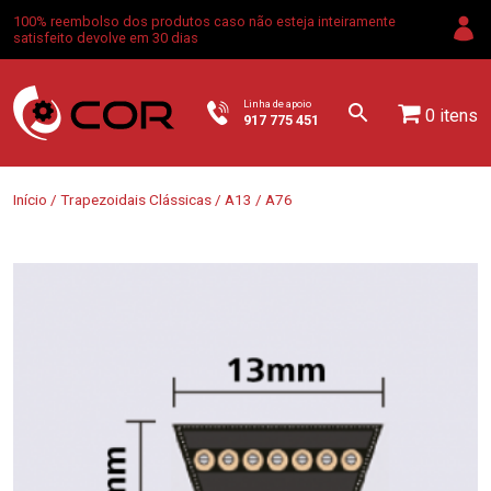
100% reembolso dos produtos caso não esteja inteiramente
satisfeito devolve em 30 dias
Linha de apoio
0 itens
917 775 451
Início
/
Trapezoidais Clássicas
/
A13
/ A76