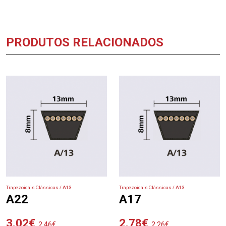
PRODUTOS RELACIONADOS
Trapezoidais Clássicas / A13
Trapezoidais Clássicas / A13
A22
A17
3.02
€
2.78
€
2.46
€
2.26
€