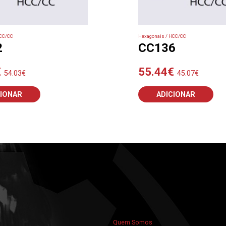
HCC/CC
Hexagonais / HCC/CC
2
CC136
€
55.44
€
54.03
€
45.07
€
CIONAR
ADICIONAR
Quem Somos