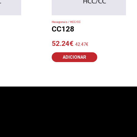
Hexagonais / HCC/CC
CC128
52.24
€
42.47
€
ADICIONAR