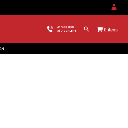
Linha de apoio
0 itens
917 775 451
ON