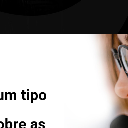
um tipo
obre as