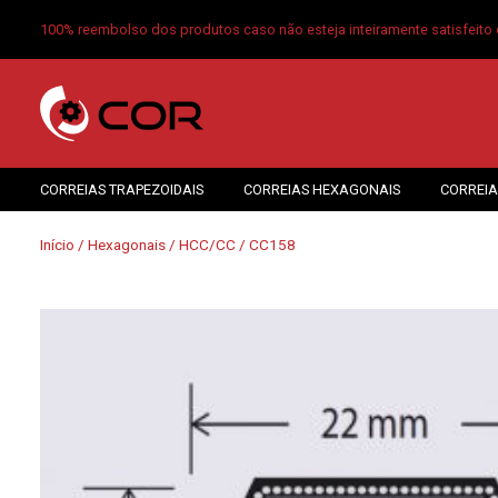
100% reembolso dos produtos caso não esteja inteiramente satisfeito 
CORREIAS TRAPEZOIDAIS
CORREIAS HEXAGONAIS
CORREIA
Início
/
Hexagonais
/
HCC/CC
/ CC158