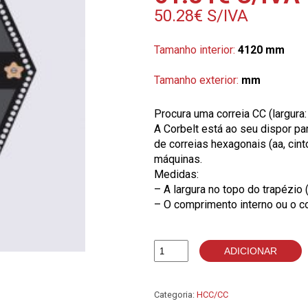
50.28
€
S/IVA
Tamanho interior:
4120 mm
Tamanho exterior:
mm
Procura uma correia CC (largura
A Corbelt está ao seu dispor p
de correias hexagonais (aa, cin
máquinas.
Medidas:
– A largura no topo do trapézio 
– O comprimento interno ou o c
ADICIONAR
Quantidade
de
CC158
Categoria:
HCC/CC