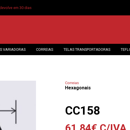
devolve em 30 dias
S VARIADORAS
CORREIAS
TELAS TRANSPORTADORAS
TEFL
Correias
Hexagonais
CC158
61.84
€
C/IVA