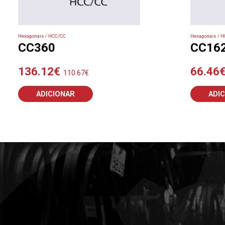
Hexagonais / HCC/CC
Hexagonais / 
CC360
CC16
136.12
€
66.46
110.67
€
ADICIONAR
ADI