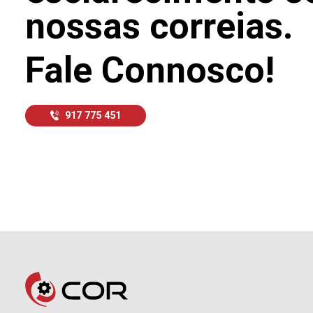
nossas correias.
Fale Connosco!
917 775 451